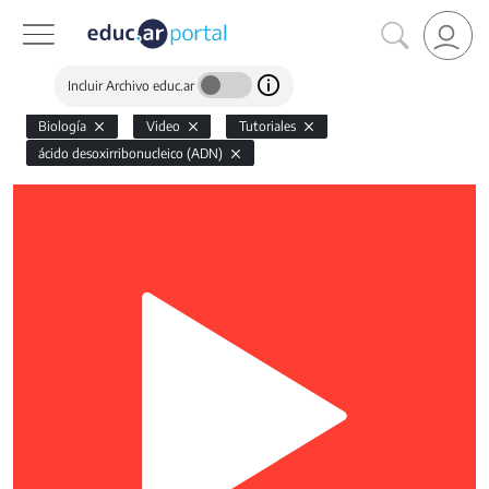
Incluir Archivo educ.ar
Biología
Video
Tutoriales
ácido desoxirribonucleico (ADN)