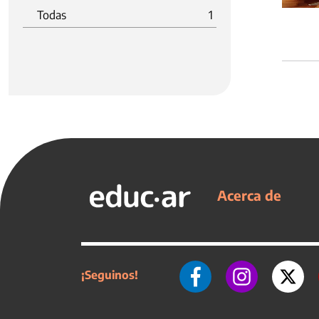
Todas
1
Acerca de
¡Seguinos!