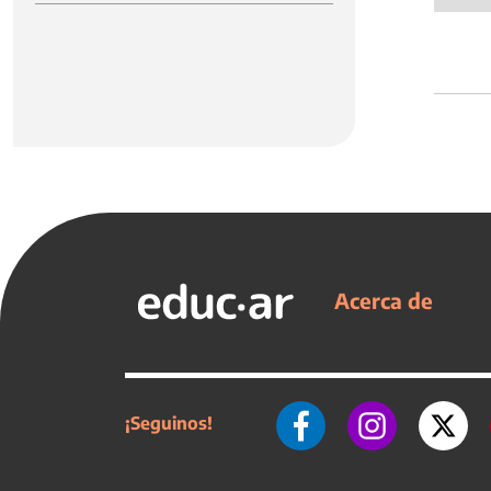
Acerca de
¡Seguinos!