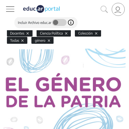
Incluir Archivo educ.ar
Docentes
Ciencia Política
Colección
Todas
género