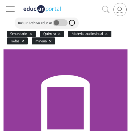
Incluir Archivo educ.ar
Secundario
Química
Material audiovisual
Todas
minería