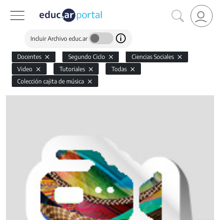
Incluir Archivo educ.ar
Docentes
Segundo Ciclo
Ciencias Sociales
Video
Tutoriales
Todas
Colección cajita de música