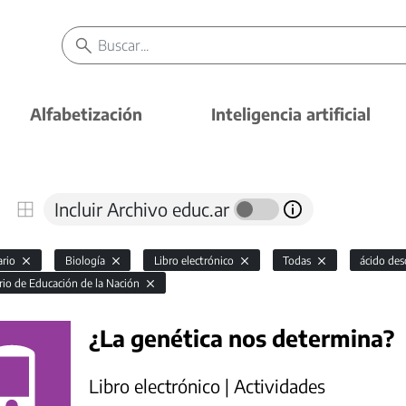
Alfabetización
Inteligencia artificial
Incluir Archivo educ.ar
ario
Biología
Libro electrónico
Todas
ácido des
rio de Educación de la Nación
¿La genética nos determina?
Libro electrónico | Actividades