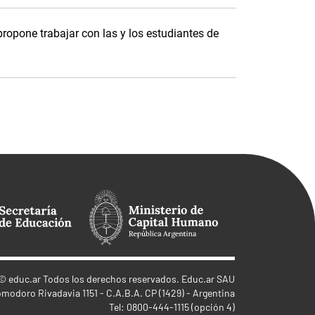
propone trabajar con las y los estudiantes de
©
educ.ar
Todos los derechos reservados. Educ.ar SAU
omodoro Rivadavia 1151 - C.A.B.A. CP (1429) - Argentina
Tel: 0800-444-1115 (opción 4)