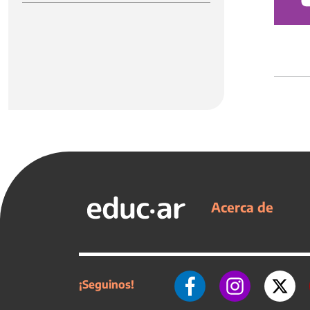
Acerca de
¡Seguinos!