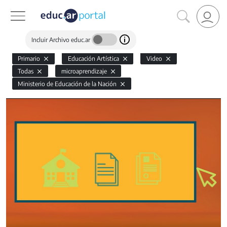
Incluir Archivo educ.ar
Primario
Educación Artística
Video
Todas
microaprendizaje
Ministerio de Educación de la Nación