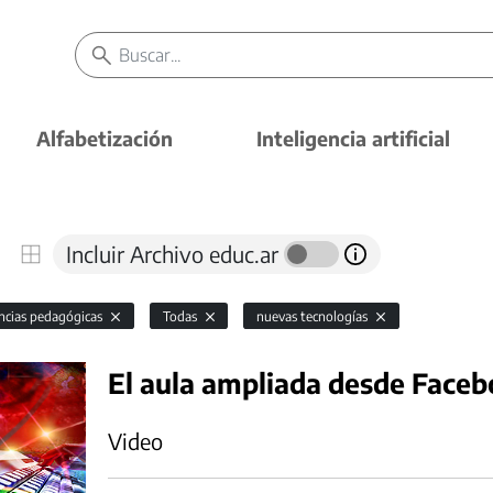
Alfabetización
Inteligencia artificial
Incluir Archivo educ.ar
ncias pedagógicas
Todas
nuevas tecnologías
El aula ampliada desde Face
Video