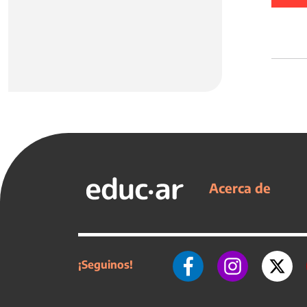
Acerca de
¡Seguinos!