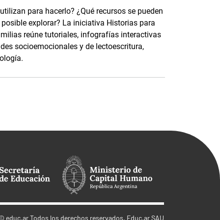
 utilizan para hacerlo? ¿Qué recursos se pueden
osible explorar? La iniciativa Historias para
ilias reúne tutoriales, infografías interactivas
ades socioemocionales y de lectoescritura,
ología.
©
educ.ar
Todos los derechos reservados. Educ.ar SAU