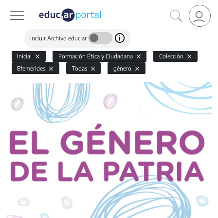
Incluir Archivo educ.ar
Inicial
Formación Ética y Ciudadana
Colección
Efemérides
Todas
género