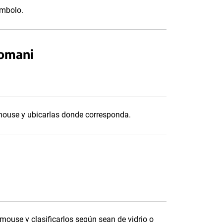
ímbolo.
nomani
 mouse y ubicarlas donde corresponda.
 mouse y clasificarlos según sean de vidrio o