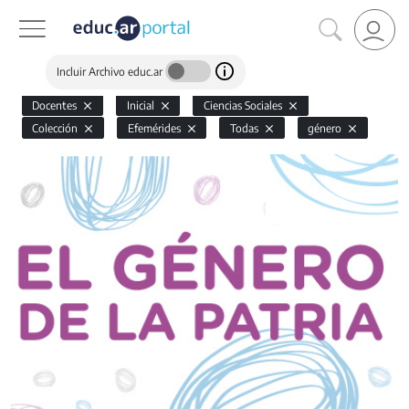
Incluir Archivo educ.ar
Docentes
Inicial
Ciencias Sociales
Colección
Efemérides
Todas
género