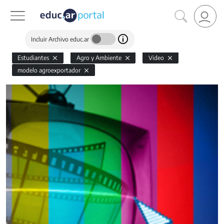
Incluir Archivo educ.ar
Estudiantes
Agro y Ambiente
Video
modelo agroexportador