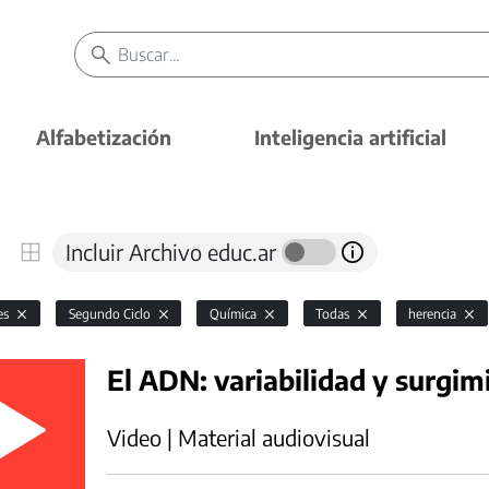
Alfabetización
Inteligencia artificial
Incluir Archivo educ.ar
es
Segundo Ciclo
Química
Todas
herencia
El ADN: variabilidad y surgim
Video | Material audiovisual