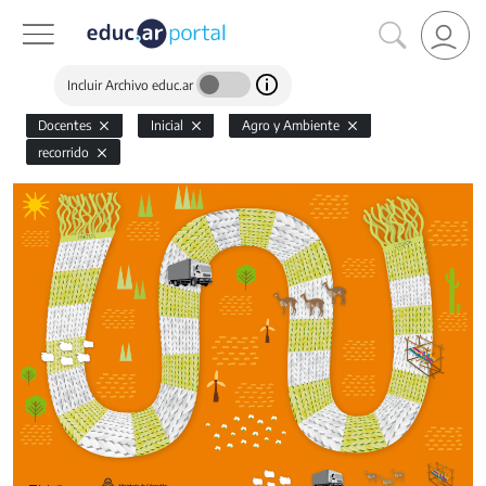
Incluir Archivo educ.ar
Docentes
Inicial
Agro y Ambiente
recorrido