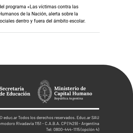
del programa «Las víctimas contra las
 Humanos de la Nación, alerta sobre la
ociales dentro y fuera del ámbito escolar.
©
educ.ar
Todos los derechos reservados. Educ.ar SAU
omodoro Rivadavia 1151 - C.A.B.A. CP (1429) - Argentina
Tel: 0800-444-1115 (opción 4)