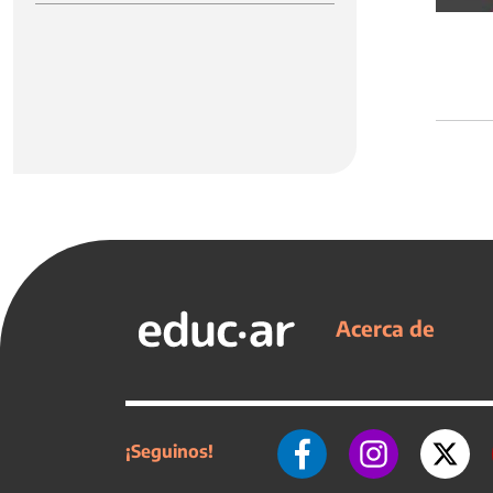
Acerca de
¡Seguinos!