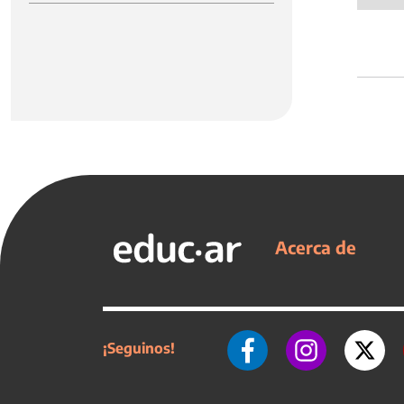
Acerca de
¡Seguinos!