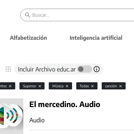
Alfabetización
Inteligencia artificial
Incluir Archivo educ.ar
antes
Superior
Música
Todas
canción
El mercedino. Audio
Audio