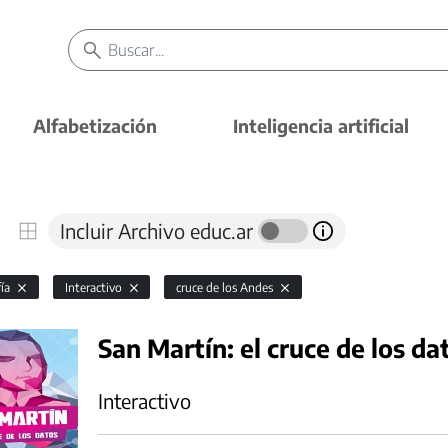
Alfabetización
Inteligencia artificial
Incluir Archivo educ.ar
fía
Interactivo
cruce de los Andes
San Martín: el cruce de los da
Interactivo