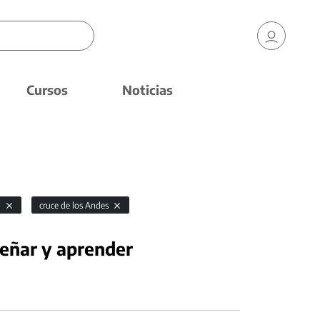
Cursos
Noticias
o
cruce de los Andes
señar y aprender