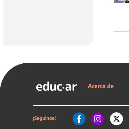
Acerca de
¡Seguinos!