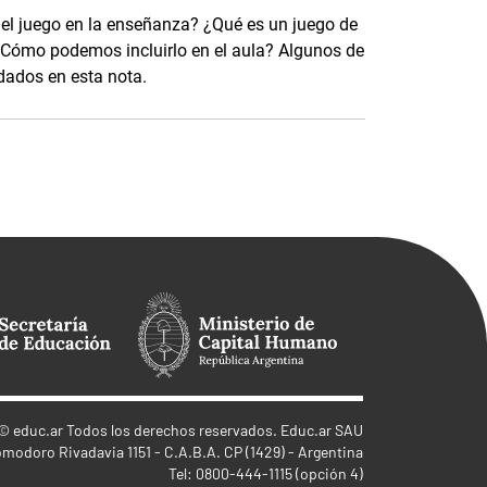
 el juego en la enseñanza? ¿Qué es un juego de
Cómo podemos incluirlo en el aula? Algunos de
dados en esta nota.
©
educ.ar
Todos los derechos reservados. Educ.ar SAU
omodoro Rivadavia 1151 - C.A.B.A. CP (1429) - Argentina
Tel: 0800-444-1115 (opción 4)