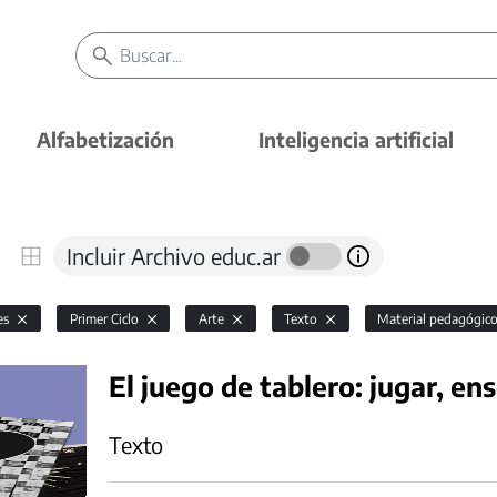
Alfabetización
Inteligencia artificial
Incluir Archivo educ.ar
es
Primer Ciclo
Arte
Texto
Material pedagógic
El juego de tablero: jugar, en
Texto