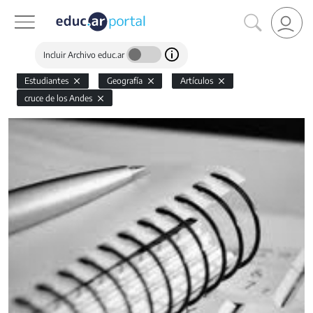
Incluir Archivo educ.ar
Estudiantes
Geografía
Artículos
cruce de los Andes