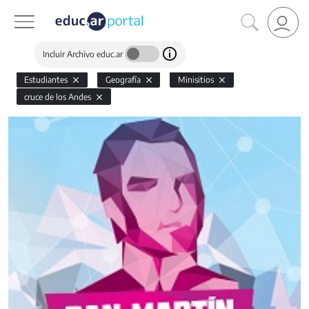
Incluir Archivo educ.ar
Estudiantes
Geografía
Minisitios
cruce de los Andes