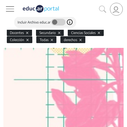
Incluir Archivo educ.ar
Docentes
Secundario
Ciencias Sociales
Colección
Todas
derechos