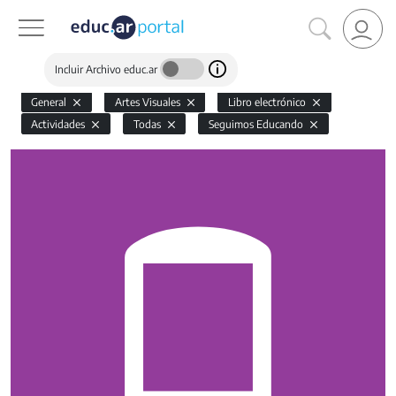
Incluir Archivo educ.ar
General
Artes Visuales
Libro electrónico
Actividades
Todas
Seguimos Educando