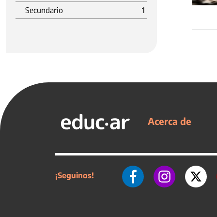
Secundario
1
Acerca de
¡Seguinos!