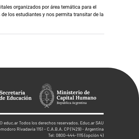
itales organizados por área temática para el
de los estudiantes y nos permita transitar de la
©
educ.ar
Todos los derechos reservados. Educ.ar SAU
omodoro Rivadavia 1151 - C.A.B.A. CP (1429) - Argentina
Tel: 0800-444-1115 (opción 4)