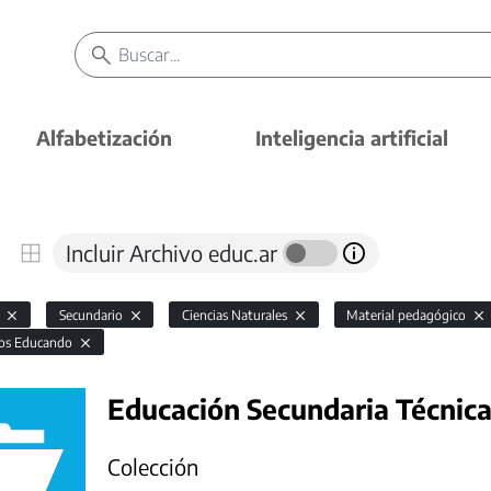
Alfabetización
Inteligencia artificial
Incluir Archivo educ.ar
l
Secundario
Ciencias Naturales
Material pedagógico
os Educando
Educación Secundaria Técnic
Colección