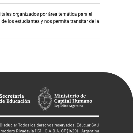
itales organizados por área temática para el
de los estudiantes y nos permita transitar de la
©
educ.ar
Todos los derechos reservados. Educ.ar SAU
omodoro Rivadavia 1151 - C.A.B.A. CP (1429) - Argentina