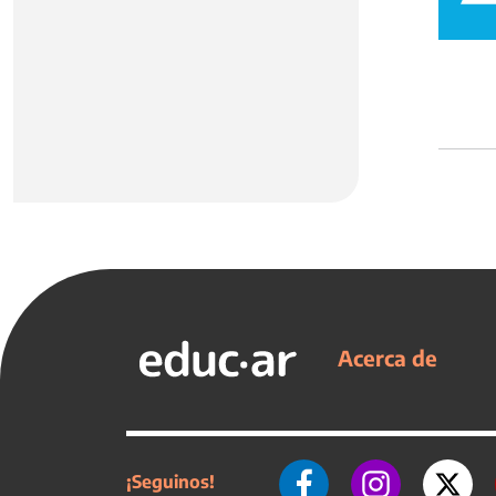
Acerca de
¡Seguinos!