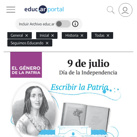
Incluir Archivo educ.ar
General
Inicial
Historia
Todas
Seguimos Educando