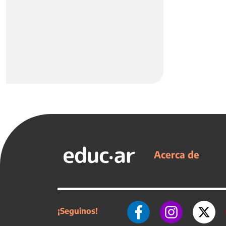
Acerca de
¡Seguinos!