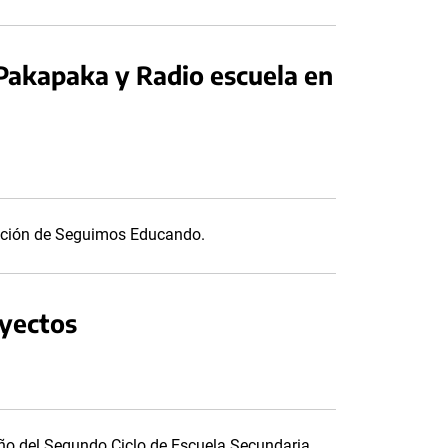
Pakapaka y Radio escuela en
mación de Seguimos Educando.
oyectos
año del Segundo Ciclo de Escuela Secundaria