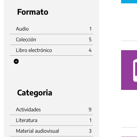
Formato
Audio
1
Colección
5
Libro electrónico
4
Categoria
Actividades
9
Literatura
1
Material audiovisual
3