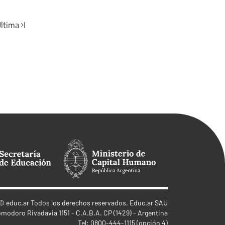
ltima
©
educ.ar
Todos los derechos reservados. Educ.ar SAU
omodoro Rivadavia 1151 - C.A.B.A. CP (1429) - Argentina
Tel: 0800-444-1115 (opción 4)