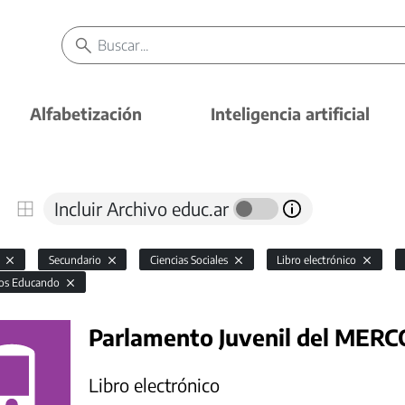
Alfabetización
Inteligencia artificial
Incluir Archivo educ.ar
l
Secundario
Ciencias Sociales
Libro electrónico
os Educando
Parlamento Juvenil del MER
Libro electrónico