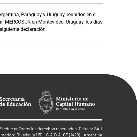
Argentina, Paraguay y Uruguay, reunidos en el
nil MERCOSUR en Montevideo, Uruguay, los días
siguiente declaración.
©
educ.ar
Todos los derechos reservados. Educ.ar SAU
omodoro Rivadavia 1151 - C.A.B.A. CP (1429) - Argentina