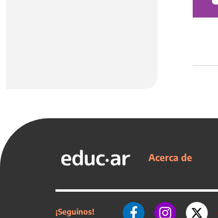
Acerca de
¡Seguinos!