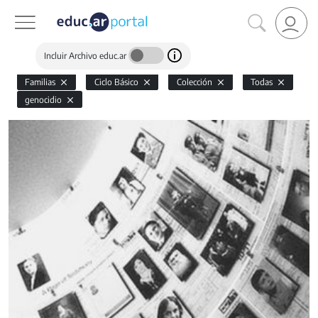
Incluir Archivo educ.ar
Familias
Ciclo Básico
Colección
Todas
genocidio