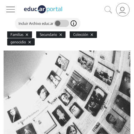
Incluir Archivo educ.ar
Familias
Secundario
Colección
genocidio