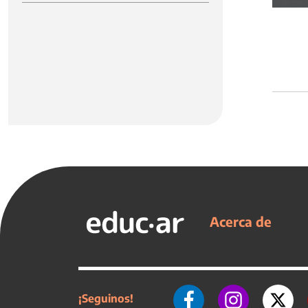
Acerca de
¡Seguinos!