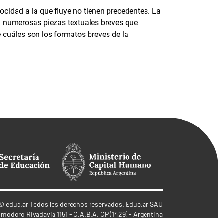
elocidad a la que fluye no tienen precedentes. La
n numerosas piezas textuales breves que
 cuáles son los formatos breves de la
©
educ.ar
Todos los derechos reservados. Educ.ar SAU
omodoro Rivadavia 1151 - C.A.B.A. CP (1429) - Argentina