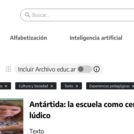
Alfabetización
Inteligencia artificial
Incluir Archivo educ.ar
es
Cultura y Sociedad
Texto
Experiencias pedagógicas
Antártida: la escuela como ce
lúdico
Texto