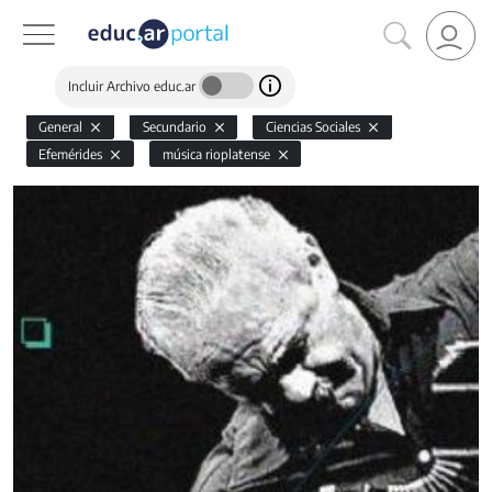
Incluir Archivo educ.ar
General
Secundario
Ciencias Sociales
Efemérides
música rioplatense