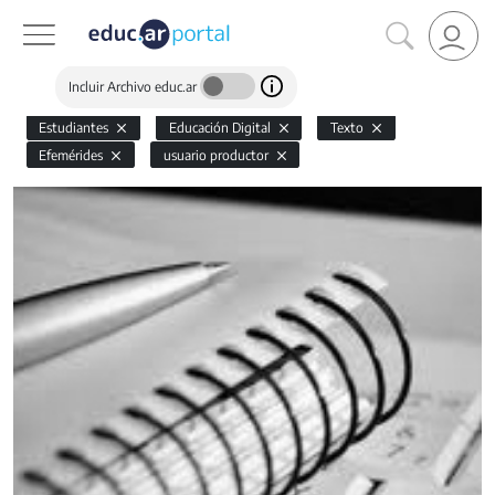
Incluir Archivo educ.ar
Estudiantes
Educación Digital
Texto
Efemérides
usuario productor