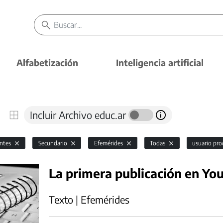
Alfabetización
Inteligencia artificial
Incluir Archivo educ.ar
antes
Secundario
Efemérides
Todas
usuario pr
La primera publicación en Yo
Texto | Efemérides