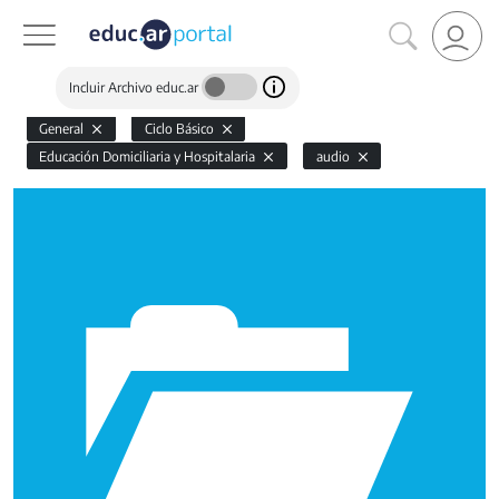
Incluir Archivo educ.ar
General
Ciclo Básico
Educación Domiciliaria y Hospitalaria
audio