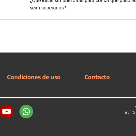
¿Qué ideas simbolizarías para contar qué paso es
sean soberanos?
Condiciones de uso
Contacto
Av. C