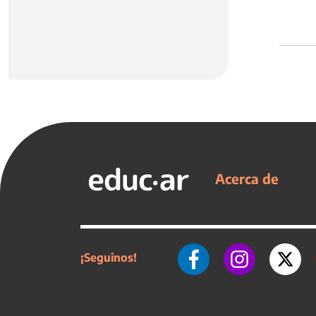
Acerca de
¡Seguinos!