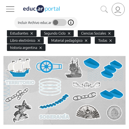
Incluir Archivo educ.ar
Estudiantes
Segundo Ciclo
Ciencias Sociales
Libro electrónico
Material pedagógico
Todas
historia argentina