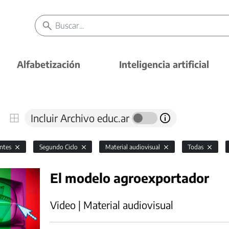
Alfabetización
Inteligencia artificial
Incluir Archivo educ.ar
antes
Segundo Ciclo
Material audiovisual
Todas
El modelo agroexportador
Video | Material audiovisual