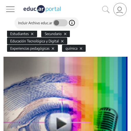
Incluir Archivo educ.ar
Estudiantes
Secundario
Educación Tecnológica y Digital
Experiencias pedagógicas
química