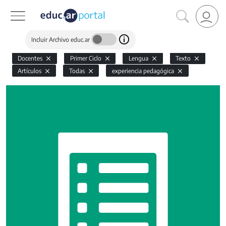
Incluir Archivo educ.ar
Docentes
Primer Ciclo
Lengua
Texto
Artículos
Todas
experiencia pedagógica