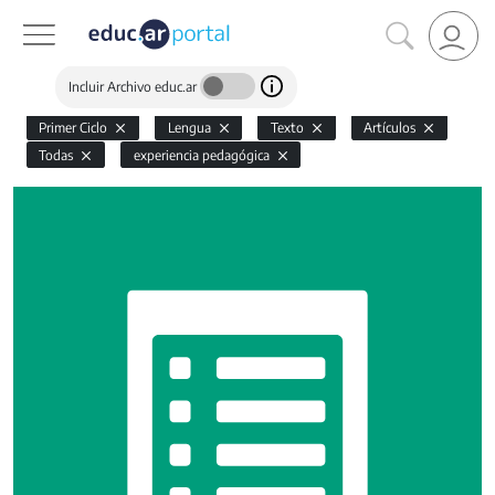
Incluir Archivo educ.ar
Primer Ciclo
Lengua
Texto
Artículos
Todas
experiencia pedagógica