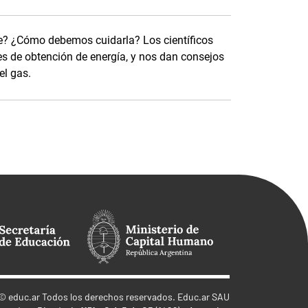
e? ¿Cómo debemos cuidarla? Los científicos
es de obtención de energía, y nos dan consejos
el gas.
©
educ.ar
Todos los derechos reservados. Educ.ar SAU