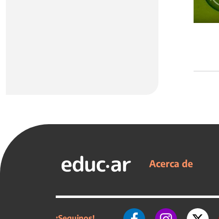
Acerca de
¡Seguinos!