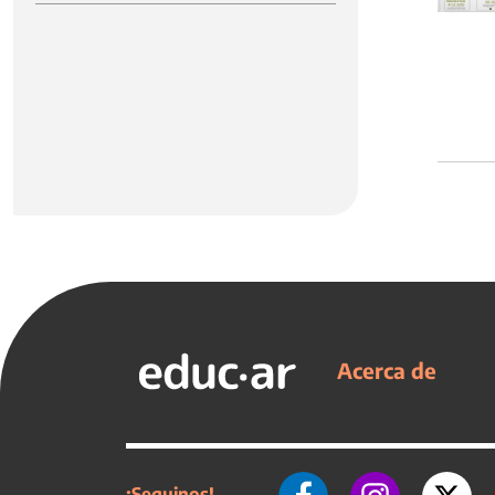
Acerca de
¡Seguinos!