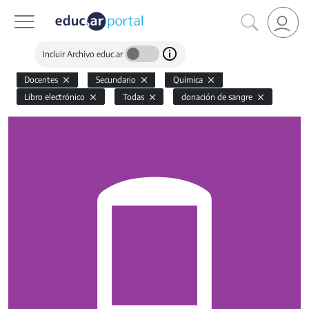
Incluir Archivo educ.ar
Docentes
Secundario
Química
Libro electrónico
Todas
donación de sangre