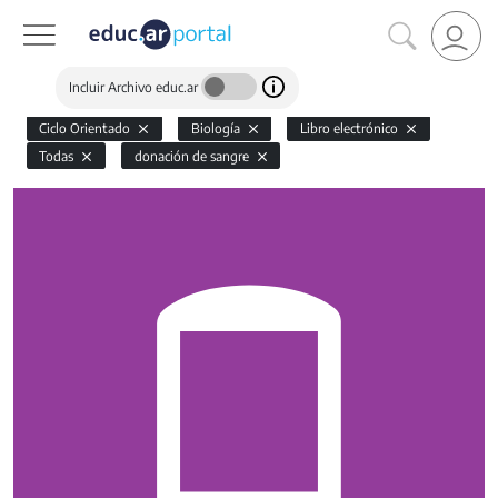
Incluir Archivo educ.ar
Ciclo Orientado
Biología
Libro electrónico
Todas
donación de sangre