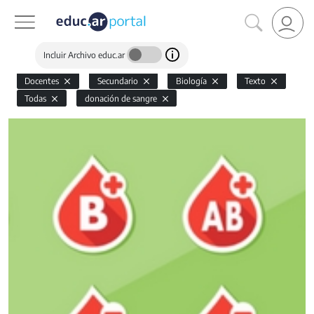
Incluir Archivo educ.ar
Docentes
Secundario
Biología
Texto
Todas
donación de sangre